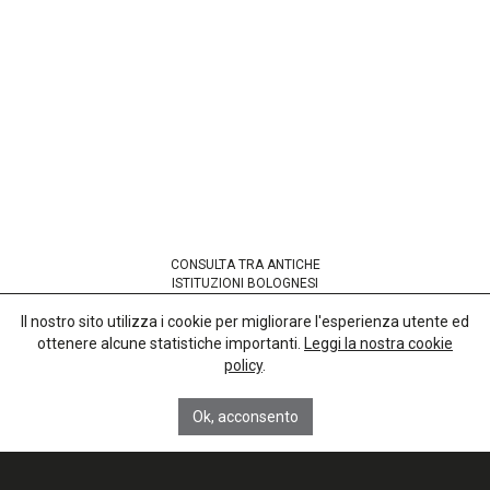
CONSULTA TRA ANTICHE
ISTITUZIONI BOLOGNESI
codice fiscale 91265380377
Il nostro sito utilizza i cookie per migliorare l'esperienza utente ed
ottenere alcune statistiche importanti.
Leggi la nostra cookie
Sede presso
policy
.
Basilica di San Petronio
Corte Galluzzi 12/2
40124 Bologna
Ok, acconsento
info@anticheistituzionibolognesi.org
Chi siamo
La nostra storia