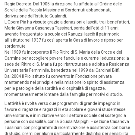
Regio Decreto. Dal 1905 la direzione fu affidata all’Ordine delle
Sorelle della Piccola Missione ai Sordomuti abbandonati,
derivazione dell’Istituto Gualandi.
L’Opera Pia ha vissuto grazie a donazioni e lasciti; tra i benefattori,
Maria Giovanna Casanova Tassinari, sorda dall’età di 11 anni:
avendo frequentato la scuola dei Ranuzzi lasciò il patrimonio
all’Istituto; nel 1937 fu così aperta la Casa di lavoro e riposo per
sordomute.
Nel 1989 fu incorporato il Pio Ritiro di S. Maria della Croce e del
Carmine per accogliere povere fanciulle e curarne l’educazione; la
sede del Ritiro di S. Maria fu poi ristrutturata e adibita a Residenza
Universitaria Femminile, benedetta nel 1999 dal Cardinal Biffi.
Dal 2004 il Pio Istituto fu convertito in Fondazione privata
mantenendo nei principi e nella missione lo spirito di assistenza
per le patologie della sordità e di ospitalità di ragazze,
momentaneamente lontane dalla famiglia per motivi di studio.
L’attività è rivolta verso due programmi di grande impegno: in
favore di ragazze e ragazzi in età scolare e giovani studentesse
universitarie, e in iniziative verso il settore sociale del sostegno a
persone con disabilità, con la Scuola Malpighi – sezione Casanova
Tassinari, con programmi di incentivazione e assistenza con borse
di studio, premi per alunni particolarmente distintisi per sensibilità