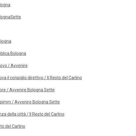
ologna
olognaSette
Bologna
bblica Bologna
covo / Avvenire
a il consiglio direttivo / Il Resto del Carlino
atore / Avvenire Bologna Sette
Opimm / Avvenire Bologna Sette
a della città / Il Resto del Carlino
to del Carlino