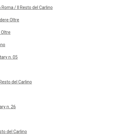
 Roma / Il Resto del Carlino
edere Oltre
 Oltre
ino
tary n. 05
Resto del Carlino
ary n. 26
sto del Carlino