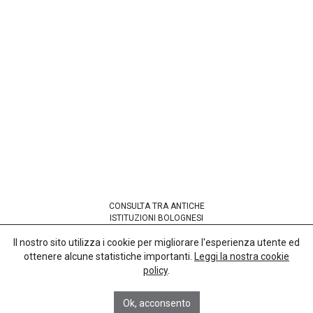
CONSULTA TRA ANTICHE
ISTITUZIONI BOLOGNESI
codice fiscale 91265380377
Il nostro sito utilizza i cookie per migliorare l'esperienza utente ed
ottenere alcune statistiche importanti.
Leggi la nostra cookie
Sede presso
policy
.
Basilica di San Petronio
Corte Galluzzi 12/2
40124 Bologna
Ok, acconsento
info@anticheistituzionibolognesi.org