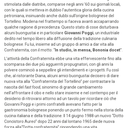
stimolata dalle diatribe, comparse negli anni ’60 sui giornali locali,
con le quali si metteva in dubbio l’autentica gloria della cucina
petroniana, insinuando anche dubbi sull’origine bolognese del
Tortellino. Modena nel frattempo si faceva avanti accaparrando
qualche ragione di precedenza. Questo stato di cose disturbava
alcuni buongustai e in particolare
Giovanni Poggi
, un industriale
dedito nel tempo libero alla diffusione della tradizione culinaria
bolognese. Fu lui, insieme ad un gruppo di amici a dar vita alla
Confraternita, con il motto: “
In studio, in mensa, Bononia docet
”.
L’attività della Confraternita ebbe una vita effervescente fino alla
scomparsa dei due più agguerriti propugnatori, con gli anni la
polvere cominciò a seppellire gli intendimenti e i progetti. Fu così
che, al ristorante Diana, alcuni amici buongustai decisero di dare
nuova vita alla “Confraternita del Tortellino” per contrastare la
nascita del
fast food
, sinonimo di grande cambiamento
nell’affrontare il cibo e nello stare insieme e nel contempo per il
desiderio di ritrovarsi attorno ad un tavolo per ricordare ciò che
Giovanni Poggi e i primi confratelli avevano fatto per la
gastronomia bolognese ponendo un punto fermo nella storia della
cucina italiana e della tradizione. Il 14 giugno 1988 un nuovo “Dotto
Concistoro Aureo” dopo 22 anni dal lontano 1965 diede nuova
forza alla“Dotta confraternita” riprendendo una vita