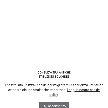
CONSULTA TRA ANTICHE
ISTITUZIONI BOLOGNESI
codice fiscale 91265380377
Il nostro sito utilizza i cookie per migliorare l'esperienza utente ed
ottenere alcune statistiche importanti.
Leggi la nostra cookie
Sede presso
policy
.
Basilica di San Petronio
Corte Galluzzi 12/2
40124 Bologna
Ok, acconsento