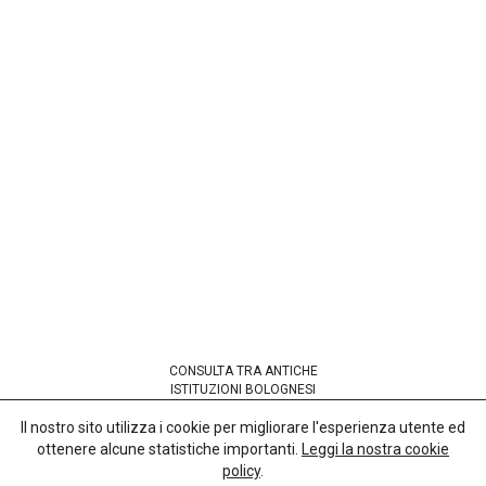
CONSULTA TRA ANTICHE
ISTITUZIONI BOLOGNESI
codice fiscale 91265380377
Il nostro sito utilizza i cookie per migliorare l'esperienza utente ed
ottenere alcune statistiche importanti.
Leggi la nostra cookie
Sede presso
policy
.
Basilica di San Petronio