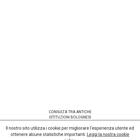
CONSULTA TRA ANTICHE
ISTITUZIONI BOLOGNESI
codice fiscale 91265380377
Il nostro sito utilizza i cookie per migliorare l'esperienza utente ed
ottenere alcune statistiche importanti.
Leggi la nostra cookie
Sede presso