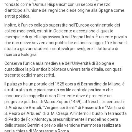
fondato come “Domus Hispanica” con un secolo e mezzo
d’anticipo all’unione dei regni che diede origine alla Spagna come
entità politica.
Inoltre, è l’unico collegio superstite nell’Europa continentale dei
collegi medievali, estinti in Occidente a eccezione di questo
esempio e di quelli sopravvissuti nel Regno Unito. È un ente privato
che non riceve sovvenzioni pubbliche ed ancora oggi offre borse di
studio a giovani studenti meritevoli per svolgere il dottorato di
ricerca a Bologna.
Conserva l’unica aula medievale dell’Università di Bologna e
custodisce la più antica biblioteca universitaria d’Italia, con quasi
trecento codici manoscritti.
Il palazzo ha un portale del 1525 opera di Bernardino da Milano; è
strutturato a due piani con un cortile centrale porticato che
conduce alla cappella di san Clemente dove è presente un
pregevole polittico di Marco Zoppo (1459), affreschi trecenteschi
di Andrea de Bartoli, “Vergine coi Santi” di Passerotti e “Martirio di
S. Pedro de Arbués” di G. M. Crespi. All’interno il busto in terracotta
di Pedro de Foix Montoya, presumibilmente il modellino opera
dello stesso Bernini e previo alla versione marmorea realizzata
per la chiesa di Montserrat a Roma.