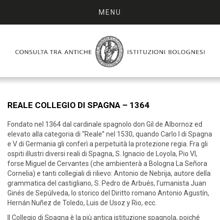
MENU
REALE COLLEGIO DI SPAGNA – 1364
Fondato nel 1364 dal cardinale spagnolo don Gil de Albornoz ed
elevato alla categoria di “Reale” nel 1530, quando Carlo I di Spagna
e V di Germania gli conferì a perpetuità la protezione regia. Fra gli
ospiti illustri diversi reali di Spagna, S. Ignacio de Loyola, Pio VI,
forse Miguel de Cervantes (che ambienterà a Bologna La Señora
Cornelia) e tanti collegiali di rilievo: Antonio de Nebrija, autore della
grammatica del castigliano, S. Pedro de Arbués, l’umanista Juan
Ginés de Sepúlveda, lo storico del Diritto romano Antonio Agustín,
Hernán Nuñez de Toledo, Luis de Usoz y Rio, ecc.
Il Collegio di Spagna è la più antica istituzione spagnola, poiché