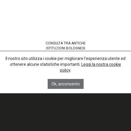
CONSULTA TRA ANTICHE
ISTITUZIONI BOLOGNESI
codice fiscale 91265380377
Il nostro sito utilizza i cookie per migliorare l'esperienza utente ed
ottenere alcune statistiche importanti.
Leggi la nostra cookie
Sede presso
policy
.
Basilica di San Petronio
Corte Galluzzi 12/2
40124 Bologna
Ok, acconsento
info@anticheistituzionibolognesi.org
Chi siamo
La nostra storia
Le istituzioni bolognesi
News
Area stampa
Area Stampa / Video
Contatti